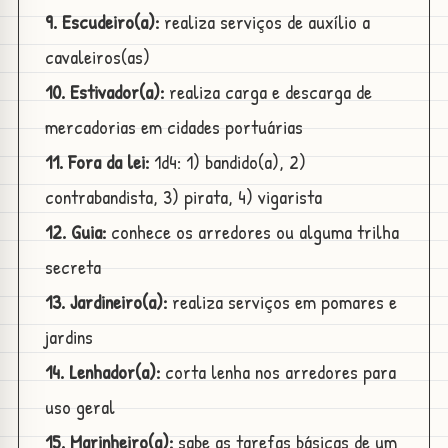
9. Escudeiro(a):
realiza serviços de auxílio a
cavaleiros(as)
10. Estivador(a):
realiza carga e descarga de
mercadorias em cidades portuárias
11. Fora da lei:
1d4: 1) bandido(a), 2)
contrabandista, 3) pirata, 4) vigarista
12. Guia:
conhece os arredores ou alguma trilha
secreta
13. Jardineiro(a):
realiza serviços em pomares e
jardins
14. Lenhador(a):
corta lenha nos arredores para
uso geral
15. Marinheiro(a):
sabe as tarefas básicas de um