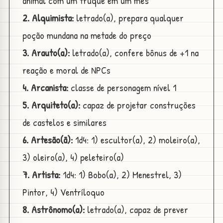
animal com um truque em um mês
2. Alquimista:
letrado(a), prepara qualquer
poção mundana na metade do preço
3. Arauto(a):
letrado(a), confere bônus de +1 na
reação e moral de NPCs
4. Arcanista:
classe de personagem nível 1
5. Arquiteto(a):
capaz de projetar construções
de castelos e similares
6. Artesão(ã):
1d4: 1) escultor(a), 2) moleiro(a),
3) oleiro(a), 4) peleteiro(a)
7. Artista:
1d4: 1) Bobo(a), 2) Menestrel, 3)
Pintor, 4) Ventríloquo
8. Astrônomo(a):
letrado(a), capaz de prever