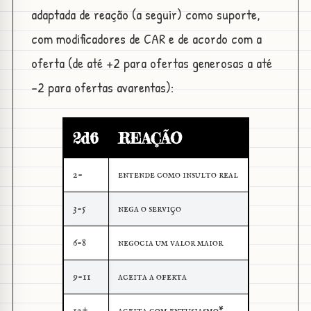
adaptada de reação (a seguir) como suporte,
com modificadores de CAR e de acordo com a
oferta (de até +2 para ofertas generosas a até
-2 para ofertas avarentas):
2d6
REAÇÃO
2-
entende como insulto real
3-5
nega o serviço
6-8
negocia um valor maior
9-11
aceita a oferta