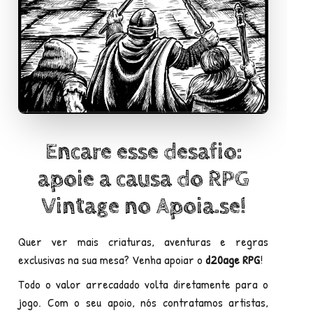
Este site é uma SRD (Sistema de Referência do
Documento) do Livro Básico de
e dos
d20age RPG
Materiais Adicionais chancelados por Quiral
Alquimista. Clique em
Sobre
para mais informações
sobre o sistema.
Encare esse desafio:
Adquira mais XP
clicando aqui!
apoie a causa do RPG
Índice Rápido
Vintage no Apoia.se!
Quer ver mais criaturas, aventuras e regras
exclusivas na sua mesa? Venha apoiar o
d20age RPG
!
Todo o valor arrecadado volta diretamente para o
jogo. Com o seu apoio, nós contratamos artistas,