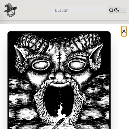
✕
Salve, salve!