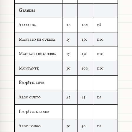
Grandes
Alabarda
20
100
d8
Martelo de guerra
15
150
d10
Machado de guerra
15
150
d10
Montante
30
100
d10
Projétil leve
Arco curto
25
25
d6
Projétil grande
Arco longo
50
50
d6