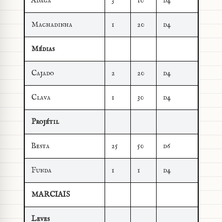
Adaga
3
10
d4
Machadinha
1
20
d4
Médias
Cajado
2
20
d4
Clava
1
30
d4
Projétil
Besta
25
50
d6
Funda
1
1
d4
MARCIAIS
Leves