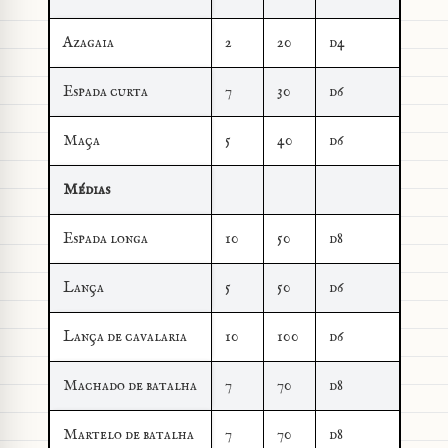
Azagaia
2
20
d4
Espada curta
7
30
d6
Maça
5
40
d6
Médias
Espada longa
10
50
d8
Lança
5
50
d6
Lança de cavalaria
10
100
d6
Machado de batalha
7
70
d8
Martelo de batalha
7
70
d8