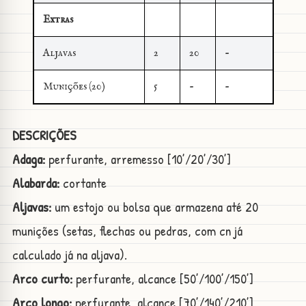
Extras
Aljavas
2
20
-
Munições (20)
5
-
-
DESCRIÇÕES
Adaga:
perfurante, arremesso [10’/20’/30’]
Alabarda:
cortante
Aljavas:
um estojo ou bolsa que armazena até 20
munições (setas, flechas ou pedras, com cn já
calculado já na aljava).
Arco curto:
perfurante, alcance [50’/100’/150’]
Arco longo:
perfurante, alcance [70’/140’/210’]