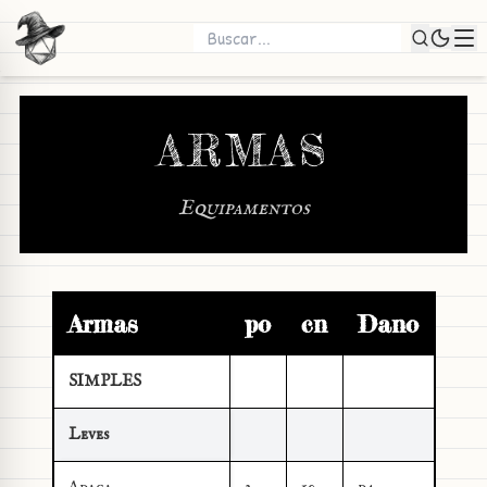
ARMAS
Equipamentos
Armas
po
cn
Dano
SIMPLES
Leves