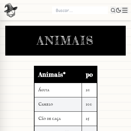
ANIMAIS
Animais*
po
Águia
20
Camelo
100
Cão de caça
25