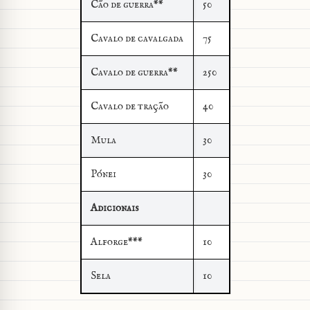
Cão de guerra**
50
Cavalo de cavalgada
75
Cavalo de guerra**
250
Cavalo de tração
40
Mula
30
Pónei
30
Adicionais
Alforge***
10
Sela
10