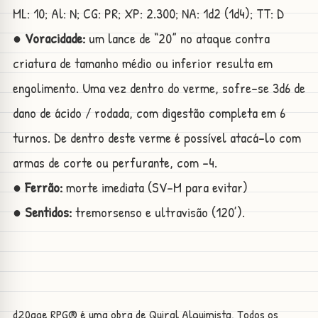
ML: 10; Al: N; CG: PR; XP: 2.300; NA: 1d2 (1d4); TT: D
● Voracidade:
um lance de “20” no ataque contra
criatura de tamanho médio ou inferior resulta em
engolimento. Uma vez dentro do verme, sofre-se 3d6 de
dano de ácido / rodada, com digestão completa em 6
turnos. De dentro deste verme é possível atacá-lo com
armas de corte ou perfurante, com -4.
● Ferrão:
morte imediata (SV-M para evitar)
● Sentidos:
tremorsenso e ultravisão (120’).
d20age RPG® é uma obra de Quiral Alquimista. Todos os