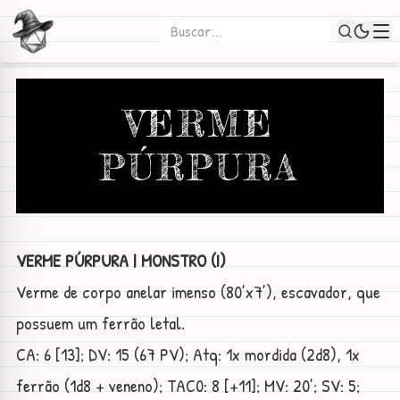
VERME
PÚRPURA
VERME PÚRPURA | MONSTRO (I)
Verme de corpo anelar imenso (80’x7’), escavador, que
possuem um ferrão letal.
CA: 6 [13]; DV: 15 (67 PV); Atq: 1x mordida (2d8), 1x
ferrão (1d8 + veneno); TAC0: 8 [+11]; MV: 20’; SV: 5;