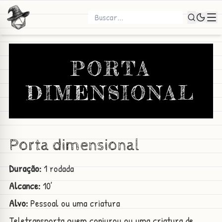
PORTA
DIMENSIONAL
Porta dimensional
Duração:
1 rodada
Alcance:
10’
Alvo:
Pessoal ou uma criatura
Teletransporta quem conjurou ou uma criatura de