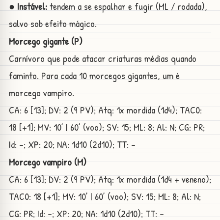
● Instável:
tendem a se espalhar e fugir (ML / rodada),
salvo sob efeito mágico.
Morcego gigante (P)
Carnívoro que pode atacar criaturas médias quando
faminto. Para cada 10 morcegos gigantes, um é
morcego vampiro.
CA: 6 [13]; DV: 2 (9 PV); Atq: 1x mordida (1d4); TAC0:
18 [+1]; MV: 10’ | 60’ (voo); SV: 15; ML: 8; Al: N; CG: PR;
Id: -; XP: 20; NA: 1d10 (2d10); TT: -
Morcego vampiro (M)
CA: 6 [13]; DV: 2 (9 PV); Atq: 1x mordida (1d4 + veneno);
TAC0: 18 [+1]; MV: 10’ | 60’ (voo); SV: 15; ML: 8; Al: N;
CG: PR; Id: -; XP: 20; NA: 1d10 (2d10); TT: -