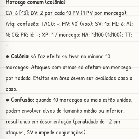
Morcego comum (colônia)
CA: 6 [13]; DV: 2 por cada 10 PV (1 PV por morcego);
Atq: confusão; TAC0: -; MV: 40’ (voo); SV: 15; ML: 6; Al:
N; CG: PR; Id: -; XP: 1 / morcego; NA: 1d100 (1d100); TT:
-
● Colônia:
só faz efeito se tiver no mínimo 10
morcegos. Ataques com armas só afetam um morcego
por rodada. Efeitos em área devem ser avaliados caso a
caso.
● Confusão:
quando 10 morcegos ou mais estão unidos,
podem envolver alvos de tamanho médio ou inferior,
resultando em desorientação (penalidade de -2 em
ataques, SV e impede conjurações).