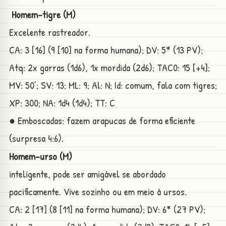
Homem-tigre (M)
Excelente rastreador.
CA: 3 [16] (9 [10] na forma humana); DV: 5* (13 PV);
Atq: 2x garras (1d6), 1x mordida (2d6); TAC0: 15 [+4];
MV: 50’; SV: 13; ML: 9; Al: N; Id: comum, fala com tigres;
XP: 300; NA: 1d4 (1d4); TT: C
● Emboscadas: fazem arapucas de forma eficiente
(surpresa 4:6).
Homem-urso (M)
inteligente, pode ser amigável se abordado
pacificamente. Vive sozinho ou em meio à ursos.
CA: 2 [17] (8 [11] na forma humana); DV: 6* (27 PV);