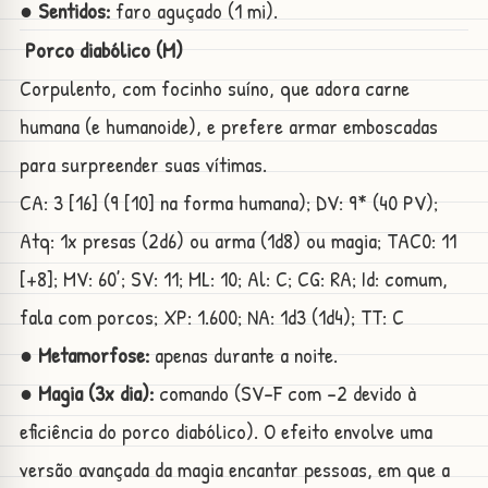
● Sentidos:
faro aguçado (1 mi).
Porco diabólico (M)
Corpulento, com focinho suíno, que adora carne
humana (e humanoide), e prefere armar emboscadas
para surpreender suas vítimas.
CA: 3 [16] (9 [10] na forma humana); DV: 9* (40 PV);
Atq: 1x presas (2d6) ou arma (1d8) ou magia; TAC0: 11
[+8]; MV: 60’; SV: 11; ML: 10; Al: C; CG: RA; Id: comum,
fala com porcos; XP: 1.600; NA: 1d3 (1d4); TT: C
● Metamorfose:
apenas durante a noite.
● Magia (3x dia):
comando (SV-F com -2 devido à
eficiência do porco diabólico). O efeito envolve uma
versão avançada da magia encantar pessoas, em que a