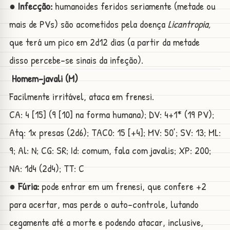
● Infecção:
humanoides feridos seriamente (metade ou
mais de PVs) são acometidos pela doença
Licantropia,
que terá um pico em 2d12 dias (a partir da metade
disso percebe-se sinais da infeção).
Homem-javali (M)
Facilmente irritável, ataca em frenesi.
CA: 4 [15] (9 [10] na forma humana); DV: 4+1* (19 PV);
Atq: 1x presas (2d6); TAC0: 15 [+4]; MV: 50’; SV: 13; ML:
9; Al: N; CG: SR; Id: comum, fala com javalis; XP: 200;
NA: 1d4 (2d4); TT: C
● Fúria:
pode entrar em um frenesi, que confere +2
para acertar, mas perde o auto-controle, lutando
cegamente até a morte e podendo atacar, inclusive,