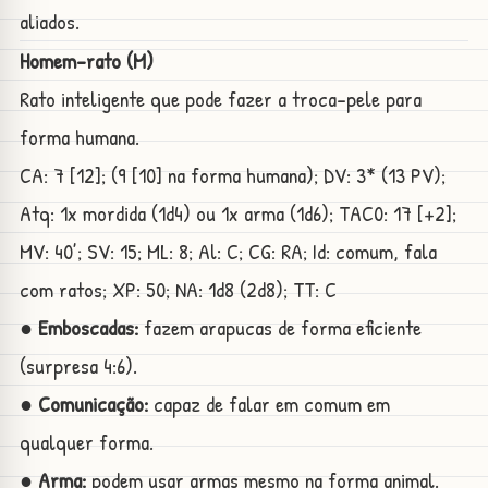
aliados.
Homem-rato (M)
Rato inteligente que pode fazer a troca-pele para
forma humana.
CA: 7 [12]; (9 [10] na forma humana); DV: 3* (13 PV);
Atq: 1x mordida (1d4) ou 1x arma (1d6); TAC0: 17 [+2];
MV: 40’; SV: 15; ML: 8; Al: C; CG: RA; Id: comum, fala
com ratos; XP: 50; NA: 1d8 (2d8); TT: C
● Emboscadas:
fazem arapucas de forma eficiente
(surpresa 4:6).
● Comunicação:
capaz de falar em comum em
qualquer forma.
● Arma:
podem usar armas mesmo na forma animal.