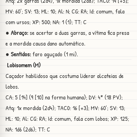
Atq: 2x garras (2d4), 1x mordida (2d8); TAC0: 14 [+5];
MV: 60’; SV: 13; ML: 10; Al: N; CG: RA; Id: comum, fala
com ursos; XP: 500; NA: 1 (1); TT: C
● Abraço:
se acertar a duas garras, a vítima fica presa
e a mordida causa dano automático.
● Sentidos:
faro aguçado (1 mi).
Lobisomem (M)
Caçador habilidoso que costuma liderar alcateias de
lobos.
CA: 5 [14] (9 [10] na forma humana); DV: 4* (18 PV);
Atq: 1x mordida (2d4); TAC0: 16 [+3]; MV: 60’; SV: 13;
ML: 10; Al: CG: RA; Id: comum, fala com lobos; XP: 125;
NA: 1d6 (2d6); TT: C