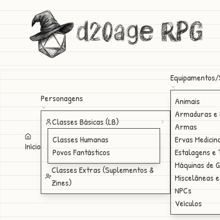
d20age RPG
Equipamentos/
Personagens
Animais
Armaduras e 
Classes Básicas (LB)
Armas
Classes Humanas
Ervas Medicin
Início
Povos Fantásticos
Estalagens e
Máquinas de 
Classes Extras (Suplementos &
Miscelâneas e
Zines)
NPCs
Veículos