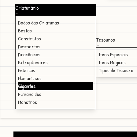
Criaturário
Dados das Criaturas
Bestas
Construtos
Tesouros
Desmortos
Dracônicos
Itens Especiais
Extraplanares
Itens Mágicos
Feéricos
Tipos de Tesouro
Floranídeos
Gigantes
Humanoides
Monstros