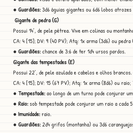
● Guardiões:
3d6 águias gigantes ou 6d6 lobos atrozes 
Gigante de pedra (G)
Possui 14’, de pele pétrea. Vive em colinas ou montanh
CA: 4 [15]; DV: 9 (40 PV); Atq: 1x arma (3d6) ou pedra (3
● Guardiões:
chance de 3:6 de ter 1d4 ursos pardos.
Gigante das tempestades (E)
Possui 22’, de pele azulada e cabelos e olhos branco
CA: 4 [15]; DV: 15 (67 PV); Atq: 1x arma (8d6) ou raio; T
● Tempestade:
ao longo de um turno pode conjurar um
● Raio:
sob tempestade pode conjurar um raio a cada 5 
● Imunidade:
raio.
● Guardiões:
2d4 grifos (montanha) ou 3d6 caranguejos