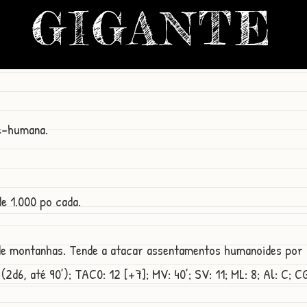
GIGANTE
e-humana.
 1.000 po cada.
 de montanhas. Tende a atacar assentamentos humanoides por
2d6, até 90’); TAC0: 12 [+7]; MV: 40’; SV: 11; ML: 8; Al: C; CG