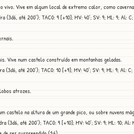
ogo vivo. Vive em algum local de extremo calor, como caver
 (3d6, até 200’); TAC0: 9 [+10]; MV: 40’; SV: 9; ML: 9; Al: C; 
rnais.
azuis. Vive num castelo construído em montanhas geladas.
 (3d6, até 200’); TAC0: 10 [+9]; MV: 40’; SV: 9; ML: 9; Al: C; 
lobos atrozes.
 um castelo na altura de um grande pico, ou sobre nuvens má
a (3d6, até 200’); TAC0: 9 [+10]; MV: 40’; SV: 9; ML: 10; Al: N;
de ser surpreendido (1:6).