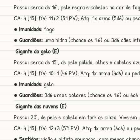
Possui cerca de 16’, pele negra e cabelos na cor de f
CA: 4 [15]; DV: 11+2 (51 PV); Atq: 1x arma (5d6) ou pedra
● Imunidade:
fogo
● Guardiões:
uma hidra (chance de 1:6) ou 3d6 cães infe
Gigante do gelo (E)
Possui cerca de 15’, de pele pálida, olhos e cabelos 
CA: 4 [15]; DV: 10+1 (46 PV); Atq: 1x arma (4d6) ou pedra
● Imunidade:
gelo.
● Guardiões:
3d6 ursos polares (chance de 1:6) ou 6d6 
Gigante das nuvens (E)
Possui 20’, de pele e cabelo em tom de cinza. Vive em
CA: 4 [15]; DV: 12+3 (57 PV); Atq: 1x arma (6d6) ou pedr
● Sentidos:
visão e olfato apurados, com menor chance 