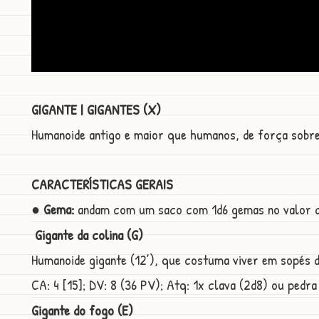
GIGANTE | GIGANTES (X)
Humanoide antigo e maior que humanos, de força sobr
CARACTERÍSTICAS GERAIS
● Gema:
andam com um saco com 1d6 gemas no valor de
Gigante da colina (G)
Humanoide gigante (12’), que costuma viver em sopés
CA: 4 [15]; DV: 8 (36 PV); Atq: 1x clava (2d8) ou pedra (
Gigante do fogo (E)