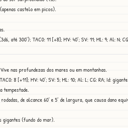
(apenas castelo em picos).
as.
d6, até 300’); TAC0: 11 [+8]; MV: 40’; SV: 11; ML: 9; Al: N; CG:
s. Vive nas profundezas dos mares ou em montanhas.
AC0: 8 [+11]; MV: 40’; SV: 5; ML: 10; Al: L; CG: RA; Id: gigante
a tempestade.
rodadas, de alcance 60’ e 5’ de largura, que causa dano equi
 gigantes (fundo do mar).