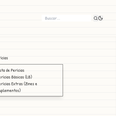
ícias
ista de Perícias
erícias Básicas (LB)
erícias Extras (Zines e
uplementos)