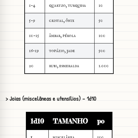
1-4
quartzo, turquesa
10
5-9
cristal, ônix
50
10-15
âmbar, pérola
100
16-19
topázio, jade
500
20
rubi, esmeralda
1.000
> Joias (miscelâneas e utensílios) - 1d10
1d10
TAMANHO
po
1
miscelânea
100