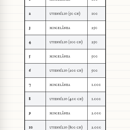
2
utensílio (50 cn)
100
3
miscelânea
250
4
utensílio (100 cn)
250
5
miscelânea
500
6
utensílio (200 cn)
500
7
miscelânea
1.000
8
utensílio (400 cn)
1.000
9
miscelânea
2.000
10
utensílio (800 cn)
2.000