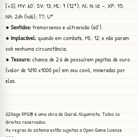
[+3]; MV: 60’; SV: 13; ML: 7 (12*); Al: N; Id: -; XP: 75;
NA: 2d4 (4d6); TT: U*
● Sentidos:
tremorsenso e ultravisão (60’).
● Implacável:
quando em combate, ML: 12; e não param
sob nenhuma circunstância.
● Tesouro:
chance de 2:6 de possuírem pepitas de ouro
(valor de 1d10 x1000 po) em seu covil, mineradas por
elas.
d20age RPG® é uma obra de Quiral Alquimista. Todos os
direitos reservados.
As regras do sistema estão sujeitas a
Open Game Licence