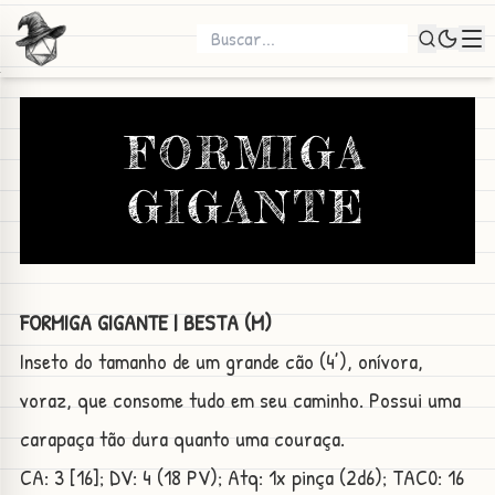
FORMIGA
GIGANTE
FORMIGA GIGANTE | BESTA (M)
Inseto do tamanho de um grande cão (4’), onívora,
voraz, que consome tudo em seu caminho. Possui uma
carapaça tão dura quanto uma couraça.
CA: 3 [16]; DV: 4 (18 PV); Atq: 1x pinça (2d6); TAC0: 16