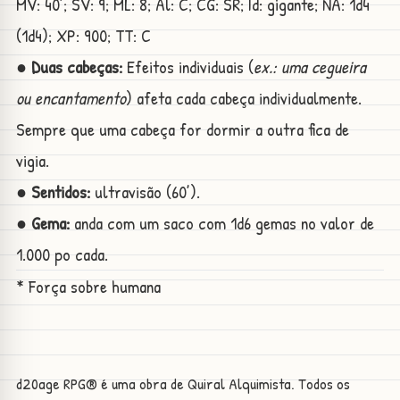
MV: 40’; SV: 9; ML: 8; Al: C; CG: SR; Id: gigante; NA: 1d4
(1d4); XP: 900; TT: C
● Duas cabeças:
Efeitos individuais (
ex.: uma cegueira
ou encantamento
) afeta cada cabeça individualmente.
Sempre que uma cabeça for dormir a outra fica de
vigia.
● Sentidos:
ultravisão (60’).
● Gema:
anda com um saco com 1d6 gemas no valor de
1.000 po cada.
* Força sobre humana
d20age RPG® é uma obra de Quiral Alquimista. Todos os