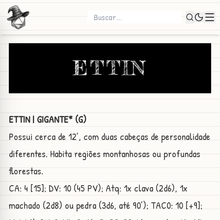
ETTIN
ETTIN | GIGANTE* (G)
Possui cerca de 12’, com duas cabeças de personalidade
diferentes. Habita regiões montanhosas ou profundas
florestas.
CA: 4 [15]; DV: 10 (45 PV); Atq: 1x clava (2d6), 1x
machado (2d8) ou pedra (3d6, até 90’); TAC0: 10 [+9];