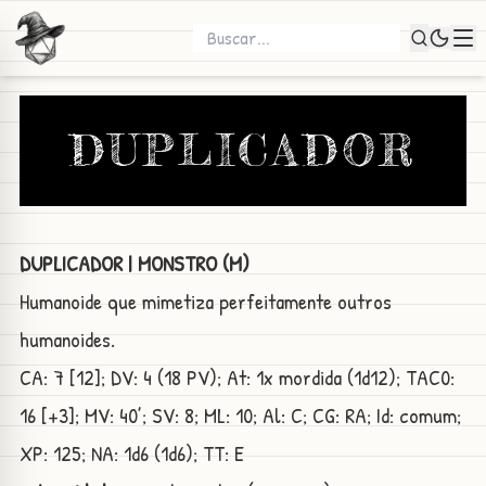
DUPLICADOR
DUPLICADOR | MONSTRO (M)
Humanoide que mimetiza perfeitamente outros
humanoides.
CA: 7 [12]; DV: 4 (18 PV); At: 1x mordida (1d12); TAC0:
16 [+3]; MV: 40’; SV: 8; ML: 10; Al: C; CG: RA; Id: comum;
XP: 125; NA: 1d6 (1d6); TT: E