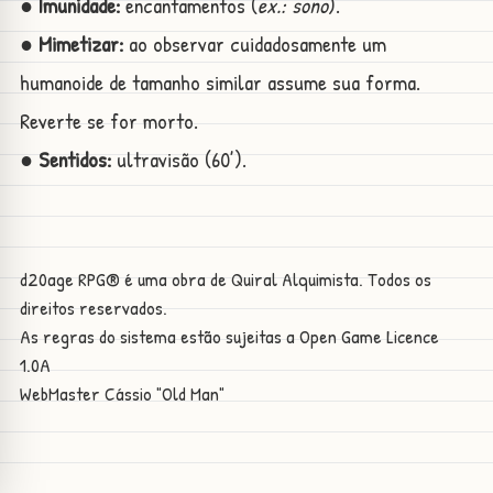
● Imunidade:
encantamentos (
ex.: sono
).
● Mimetizar:
ao observar cuidadosamente um
humanoide de tamanho similar assume sua forma.
Reverte se for morto.
● Sentidos:
ultravisão (60’).
d20age RPG® é uma obra de Quiral Alquimista. Todos os
direitos reservados.
As regras do sistema estão sujeitas a
Open Game Licence
1.0A
WebMaster
Cássio "Old Man"