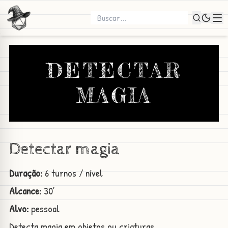
DETECTAR
MAGIA
Detectar magia
Duração:
6 turnos / nível
Alcance:
30’
Alvo:
pessoal
Detecta magia em objetos ou criaturas.