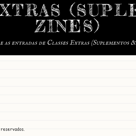
EXTRAS (SUPL
ZINES)
e as entradas de Classes Extras (Suplementos & 
 reservados.