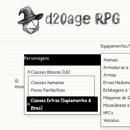
d20age RPG
Equipamentos/
Personagens
Animais
Armaduras e 
Classes Básicas (LB)
Armas
Classes Humanas
Ervas Medicin
Início
Povos Fantásticos
Estalagens e
Máquinas de 
Classes Extras (Suplementos &
Miscelâneas e
Zines)
NPCs
Veículos