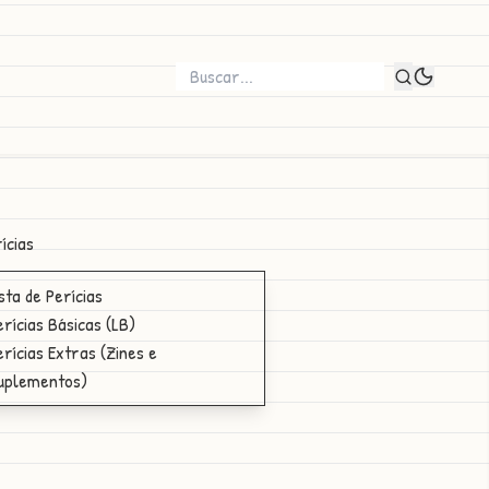
ícias
ista de Perícias
erícias Básicas (LB)
erícias Extras (Zines e
uplementos)