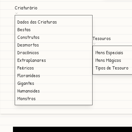
Criaturário
Dados das Criaturas
Bestas
Construtos
Tesouros
Desmortos
Dracônicos
Itens Especiais
Extraplanares
Itens Mágicos
Feéricos
Tipos de Tesouro
Floranídeos
Gigantes
Humanoides
Monstros