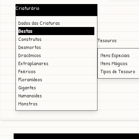
Criaturário
Dados das Criaturas
Bestas
Construtos
Tesouros
Desmortos
Dracônicos
Itens Especiais
Extraplanares
Itens Mágicos
Feéricos
Tipos de Tesouro
Floranídeos
Gigantes
Humanoides
Monstros