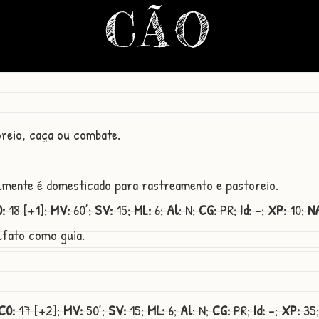
CÃO
oreio, caça ou combate.
ralmente é domesticado para rastreamento e pastoreio.
:
18 [+1];
MV:
60’;
SV:
15;
ML:
6;
Al
: N;
CG:
PR;
Id:
-;
XP:
10;
N
lfato como guia.
C0:
17 [+2];
MV:
50’;
SV:
15;
ML:
6;
Al
: N;
CG:
PR;
Id:
-;
XP:
35