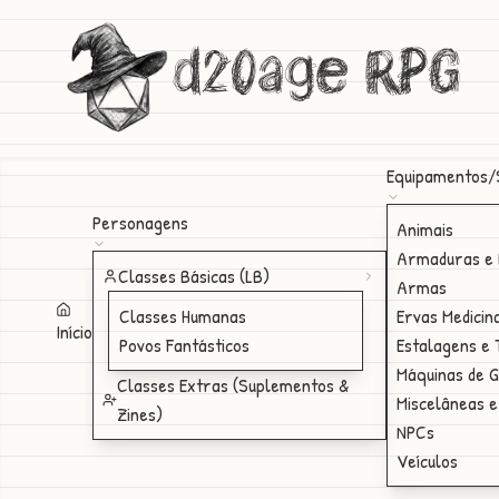
d20age RPG
Equipamentos/
Personagens
Animais
Armaduras e 
Classes Básicas (LB)
Armas
Classes Humanas
Ervas Medicin
Início
Povos Fantásticos
Estalagens e
Máquinas de 
Classes Extras (Suplementos &
Miscelâneas e
Zines)
NPCs
Veículos