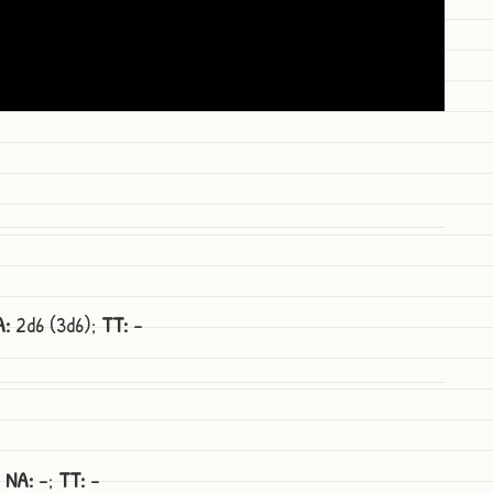
A:
2d6 (3d6);
TT:
-
;
NA:
-;
TT:
-