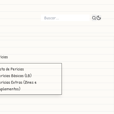
ícias
ista de Perícias
erícias Básicas (LB)
erícias Extras (Zines e
uplementos)