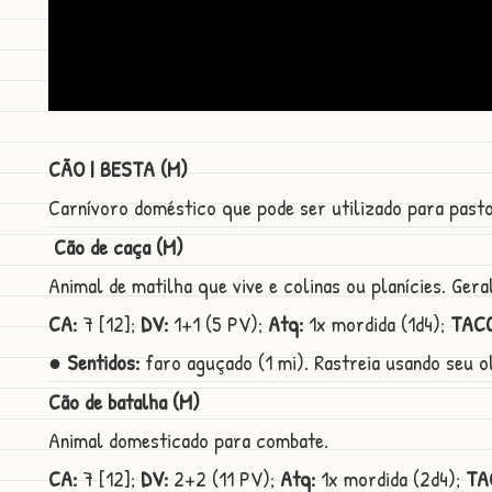
CÃO | BESTA (M)
Carnívoro doméstico que pode ser utilizado para past
Cão de caça (M)
Animal de matilha que vive e colinas ou planícies. Ge
CA:
7 [12];
DV:
1+1 (5 PV);
Atq:
1x mordida (1d4);
TAC0
● Sentidos:
faro aguçado (1 mi). Rastreia usando seu o
Cão de batalha (M)
Animal domesticado para combate.
CA:
7 [12];
DV:
2+2 (11 PV);
Atq:
1x mordida (2d4);
TA