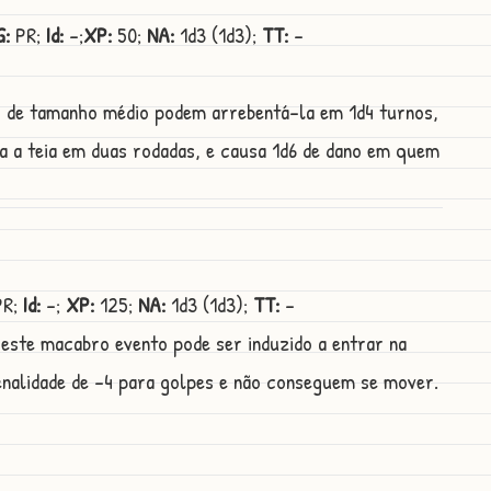
G:
PR;
Id:
-;
XP:
50;
NA:
1d3 (1d3);
TT:
-
as de tamanho médio podem arrebentá-la em 1d4 turnos,
a a teia em duas rodadas, e causa 1d6 de dano em quem
R;
Id:
-;
XP:
125;
NA:
1d3 (1d3);
TT:
-
este macabro evento pode ser induzido a entrar na
nalidade de -4 para golpes e não conseguem se mover.