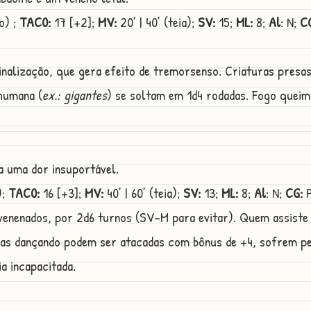
o) ;
TAC0:
17 [+2];
MV:
20’ | 40’ (teia);
SV:
15;
ML:
8;
Al
: N;
C
inalização, que gera efeito de tremorsenso. Criaturas pres
humana (
ex.: gigantes
) se soltam em 1d4 rodadas. Fogo queim
ra uma dor insuportável.
);
TAC0:
16 [+3];
MV:
40’ | 60’ (teia);
SV:
13;
ML:
8;
Al
: N;
CG:
P
venenados, por 2d6 turnos (SV-M para evitar). Quem assiste 
ras dançando podem ser atacadas com bônus de +4, sofrem pe
a incapacitada.