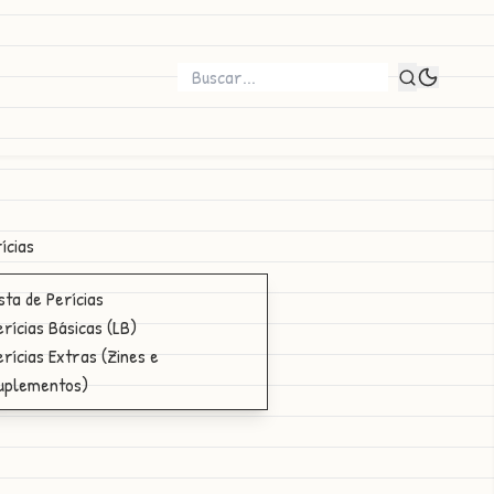
ícias
ista de Perícias
erícias Básicas (LB)
erícias Extras (Zines e
uplementos)