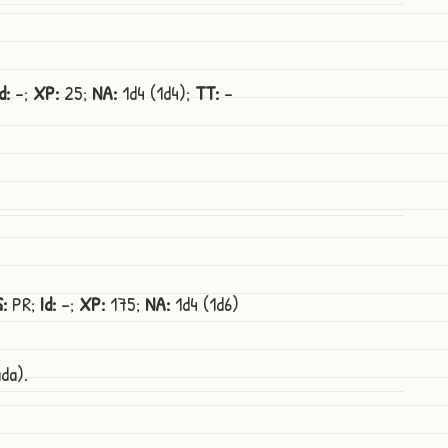
d:
-;
XP:
25;
NA:
1d4 (1d4);
TT:
-
:
PR;
Id:
-;
XP:
175;
NA:
1d4 (1d6)
da).