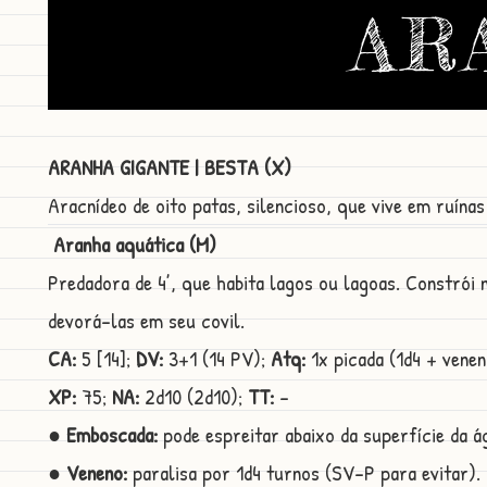
AR
ARANHA GIGANTE | BESTA (X)
Aracnídeo de oito patas, silencioso, que vive em ruínas
Aranha aquática (M)
Predadora de 4’, que habita lagos ou lagoas. Constrói
devorá-las em seu covil.
CA:
5 [14];
DV:
3+1 (14 PV);
Atq:
1x picada (1d4 + vene
XP:
75;
NA:
2d10 (2d10);
TT:
-
● Emboscada:
pode espreitar abaixo da superfície da á
● Veneno:
paralisa por 1d4 turnos (SV-P para evitar).