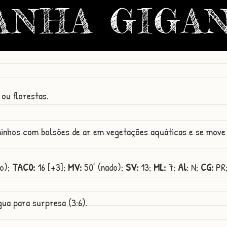
ANHA GIGA
 ou florestas.
 ninhos com bolsões de ar em vegetações aquáticas e se move
no);
TAC0:
16 [+3];
MV:
50’ (nado);
SV:
13;
ML:
7;
Al
: N;
CG:
PR
gua para surpresa (3:6).