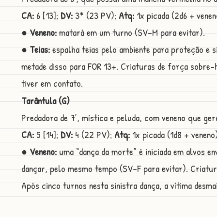
CA:
6 [13];
DV:
3* (23 PV);
Atq:
1x picada (2d6 + venen
● Veneno:
matará em um turno (SV-M para evitar).
● Teias:
espalha teias pelo ambiente para proteção e s
metade disso para FOR 13+. Criaturas de força sobre-
tiver em contato.
Tarântula (G)
Predadora de 7’, mística e peluda, com veneno que ge
CA:
5 [14];
DV:
4 (22 PV);
Atq:
1x picada (1d8 + veneno
● Veneno:
uma “dança da morte” é iniciada em alvos en
dançar, pelo mesmo tempo (SV-F para evitar). Criatu
Após cinco turnos nesta sinistra dança, a vítima desmai