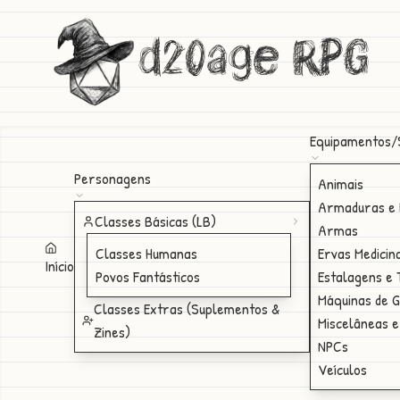
d20age RPG
Equipamentos/
Personagens
Animais
Armaduras e 
Classes Básicas (LB)
Armas
Classes Humanas
Ervas Medicin
Início
Povos Fantásticos
Estalagens e
Máquinas de 
Classes Extras (Suplementos &
Miscelâneas e
Zines)
NPCs
Veículos