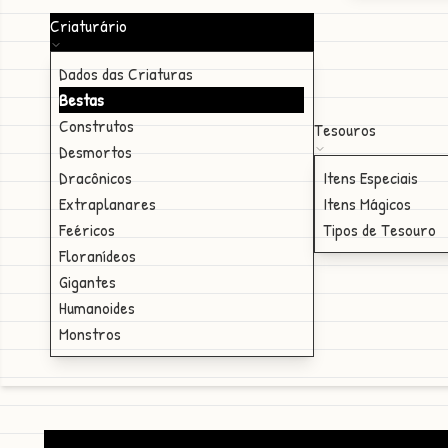
Criaturário
Dados das Criaturas
Bestas
Construtos
Tesouros
Desmortos
Dracônicos
Itens Especiais
Extraplanares
Itens Mágicos
Feéricos
Tipos de Tesouro
Floranídeos
Gigantes
Humanoides
Monstros