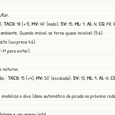
uflar.
);
TAC0:
18 [+1];
MV:
40’ (nado);
SV:
15;
ML:
7;
Al
: N;
CG:
PR;
I
mbiente. Quando imóvel se torna quase invisível (5:6).
lto (surpresa 4:6).
-M para evitar).
to noturno.
ão ;
TAC0:
15 [+4];
MV:
50’ (escalada);
SV:
13;
ML:
9;
Al
: N;
CG
 imobiliza o alvo (dano automático da picada na próxima roda
abdome e um veneno letal.