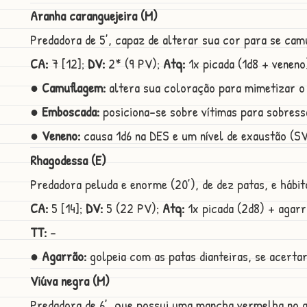
Aranha caranguejeira (M)
Predadora de 5’, capaz de alterar sua cor para se cam
CA:
7 [12];
DV:
2* (9 PV);
Atq:
1x picada (1d8 + veneno
● Camuflagem:
altera sua coloração para mimetizar o a
● Emboscada:
posiciona-se sobre vítimas para sobressa
● Veneno:
causa 1d6 na DES e um nível de exaustão (SV
Rhagodessa (E)
Predadora peluda e enorme (20’), de dez patas, e hábi
CA:
5 [14];
DV:
5 (22 PV);
Atq:
1x picada (2d8) + agarr
TT:
-
● Agarrão:
golpeia com as patas dianteiras, se acertar
Viúva negra (M)
Predadora de 6’, que possui uma mancha vermelha no 