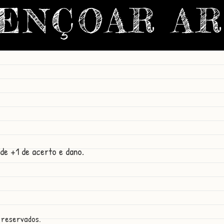
ENÇOAR A
de +1 de acerto e dano.
 reservados.