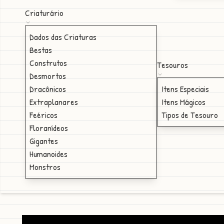
Criaturário
Dados das Criaturas
Bestas
Construtos
Tesouros
Desmortos
Dracônicos
Itens Especiais
Extraplanares
Itens Mágicos
Feéricos
Tipos de Tesouro
Floranídeos
Gigantes
Humanoides
Monstros