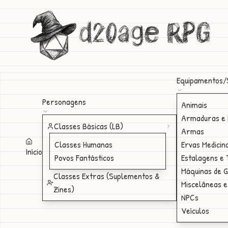
d20age RPG
Equipamentos/
Personagens
Animais
Armaduras e 
Classes Básicas (LB)
Armas
Classes Humanas
Ervas Medicin
Início
Povos Fantásticos
Estalagens e
Máquinas de 
Classes Extras (Suplementos &
Miscelâneas e
Zines)
NPCs
Veículos