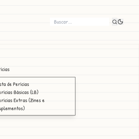
ícias
ista de Perícias
erícias Básicas (LB)
erícias Extras (Zines e
uplementos)